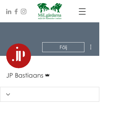
Fler åtgärder
Följ
Admin
JP Bastiaans