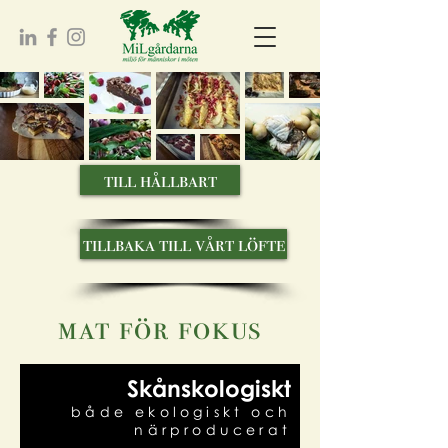
till hållbart
tillbaka till vårt löfte
mat för fokus
Skånskologiskt
både ekologiskt och
närproducerat