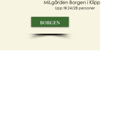
MiLgården Borgen i Klippan
Upp till 24/28 personer
borgen
tillbaka
boka
MiLgården Magasinet i Klippan